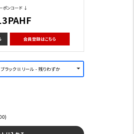
ーポンコード ↓
13PAHF
ら
会員登録はこちら
ラック ll リール - 残りわずか
00)