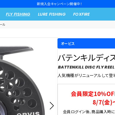
新規入会キャンペーン開催中！
FLY FISHING
LURE FISHING
FOXFIRE
ール
オービス
バテンキルディス
BATTENKILL DISC FLY REEL
人気機種がリニューアルして登
会員限定10％OF
8/7(金)
会員ログイン後、商品購入時にク