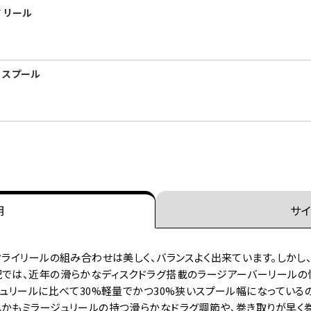
V リール
V スプール
明
サイ
フライリールの組み合わせは美しく、バランスよく出来ています。しかし
況では、近年の滑らかなディスクドラグ搭載のラージアーバーリールの
ジュリールに比べて30%軽量でかつ30%狭いスプール幅になっている
しかもミラージュリールの持つ滑らかなドラグ調節や、巻き取りが早く