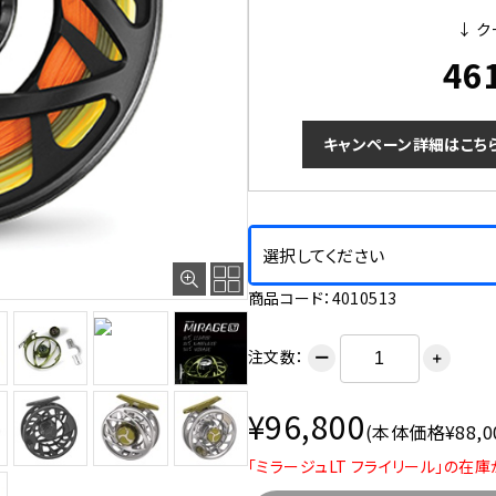
↓ ク
46
キャンペーン詳細はこち
選択してください
商品コード：4010513
注文数：
ー
＋
¥96,800
(本体価格¥88,0
「ミラージュLT フライリール」の在