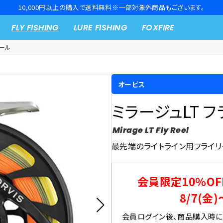
10,000円以上の購入で送料無料※一部対象外商品もございます。
FLY FISHING
LURE FISHING
FOXFIRE
ール
オービス
ミラージュLT 
Mirage LT Fly Reel
最先端のライトライン用フライリ
会員限定10％OF
8/7(金)
会員ログイン後、商品購入時にク