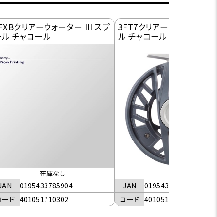
FXBクリアーウォーター III スプ
3FT7クリアーウォーター IV
ール チャコール
ル チャコール
在庫なし
JAN
0195433785867
JAN
0195433785904
コード
401051710401
コード
401051710302