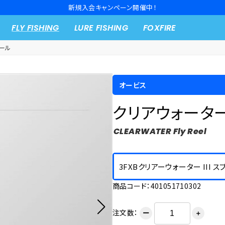
新規入会キャンペーン開催中！
FLY FISHING
LURE FISHING
FOXFIRE
ール
オービス
クリアウォーター
CLEARWATER Fly Reel
3FXBクリアーウォーター III 
商品コード：401051710302
注文数：
ー
＋