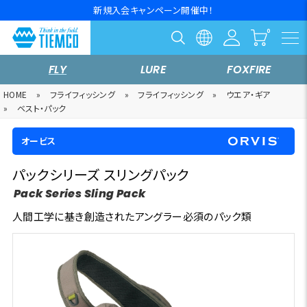
新規入会キャンペーン開催中！
FLY
LURE
FOXFIRE
HOME
»
フライフィッシング
»
フライフィッシング
»
ウエア・ギア
»
ベスト・パック
オービス
パックシリーズ スリングパック
Pack Series Sling Pack
人間工学に基き創造されたアングラー必須のパック類