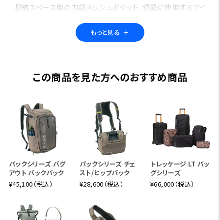
収納スペース用の内部メッシュポケット、頻繁に使用するアイ
テムを手元に置く為ストラップに配置されたジッパー付きポ
ケット、「ファットリップ」ネットストレージシステムを搭載して
もっと見る
＋
います。新しいサイズのミニスリングは、より小さく、よりミニ
マムなパックで多くの機能を提供します。3つすべてが右肩で
はなく左肩に着用できるように再設計されています。
この商品を見た方へのおすすめ商品
25FRオービススリング:11L、カラー:サンド、カモ、フィッシュ
ウェア
25FPオービスガイドスリング:18L、カラー:サンド、カモ
26B2オービスミニスリング:5L、カラー:サンド、フィッシュウェ
ア
パックシリーズ バグ
パックシリーズ チェ
トレッケージ LT バッ
※写真のティペットや水筒などは商品に含まれません。
アウト バックパック
スト/ヒップパック
グシリーズ
¥45,100（税込）
¥28,600（税込）
¥66,000（税込）