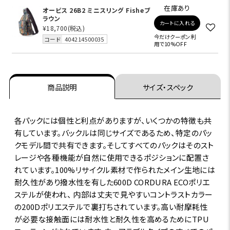
在庫あり
オービス 26B2 ミニスリング Fisheブ
ラウン
カートに入れる
¥18,700
(税込)
今だけクーポン利
コード
404214500035
用で10%OFF
商品説明
サイズ・スペック
各パックには個性と利点がありますが、いくつかの特徴も共
有しています。バックルは同じサイズであるため、特定のパッ
クモデル間で共有できます。そしてすべてのパックはそのスト
レージや各種機能が自然に使用できるポジションに配置さ
れています。100%リサイクル素材で作られたメイン生地には
耐久性があり撥水性を有した600D CORDURA ECOポリエ
ステルが使われ、 内部は丈夫で見やすいコントラストカラー
の200Dポリエステルで裏打ちされています。高い耐摩耗性
が必要な接触面には耐水性と耐久性を高めるためにTPU