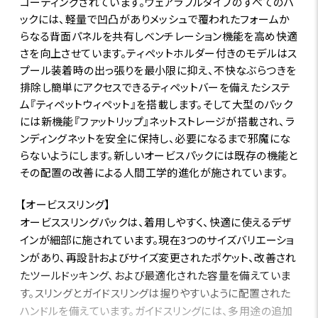
コーティングされています。ウェアラブルタイプのすべてのパ
ックには、軽量で凹凸がありメッシュで覆われたフォームか
らなる背面パネルを共有しベンチレーション機能を高め快適
さを向上させています。ティペットホルダー付きのモデルはス
プール装着時の出っ張りを最小限に抑え、不快なぶらつきを
排除し簡単にアクセスできるティペットバーを備えたシステ
ム『ティペットウィペット』を搭載します。そして大型のパック
には新機能『ファットリップ』ネットストレージが搭載され、ラ
ンディングネットを安全に保持し、必要になるまで邪魔にな
らないようにします。新しいオービスパックには既存の機能と
その配置の改善による人間工学的進化が施されています。
【オービススリング】
オービススリングパックは、着用しやすく、快適に使えるデザ
インが細部に施されています。現在3つのサイズバリエーショ
ンがあり、再設計およびサイズ変更されたポケット、改善され
たツールドッキング、および最適化された容量を備えていま
す。スリングとガイドスリングは握りやすいように配置された
ハンドルを備えています。ガイドスリングには、多用途の追加