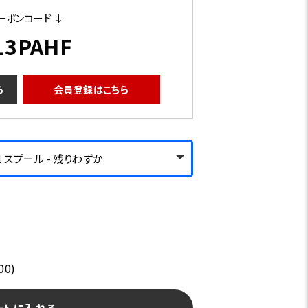
ーポンコード ↓
13PAHF
ら
会員登録はこちら
1 スプール - 残りわずか
00)