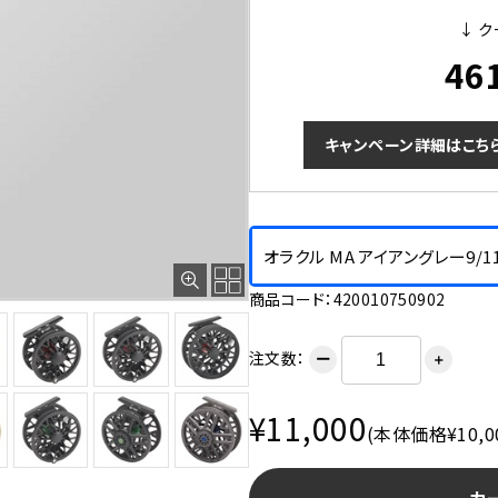
↓ ク
46
キャンペーン詳細はこち
オラクル MA アイアングレー9/1
商品コード：420010750902
注文数：
ー
＋
¥11,000
(本体価格¥10,0