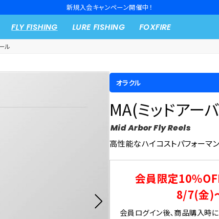
新規入会キャンペーン開催中！
FLY FISHING
LURE FISHING
FOXFIRE
ール
オラクル
MA(ミッドアー
Mid Arbor Fly Reels
高性能なハイコストパフォーマ
会員限定10％OF
8/7(金)
会員ログイン後、商品購入時にク