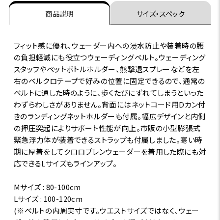
商品説明
サイズ・スペック
フィット感に優れ、ウェーダー内への浸水防止や装着時の腰
の負担軽減にも役立つウェーディングベルト。ウェーディング
スタッフやペットボトルホルダー、熊撃退スプレーなどを左
右のベルクロテープで好みの位置に固定できるので、通常の
ベルトに通した時のように、歩くたびにずれてしまうといった
わずらわしさがありません。背面にはネットコード用Dカン付
きのランディングネットホルダーも付属。幅広デザインと内側
の押圧突起によりサポート性能が向上。市販の小型膨張式
緊急浮力体が装着できるストラップも付属しました。寒い時
期に厚着をしてクロロプレンウェーダーを着用した際にも対
応できるLサイズもラインアップ。
Mサイズ : 80-100cm
Lサイズ : 100-120cm
(※ベルトの内周実寸です。ウエストサイズではなく、ウェー