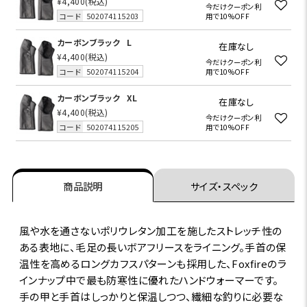
¥4,400
(税込)
今だけクーポン利
コード
502074115203
用で10%OFF
カーボンブラック
L
在庫なし
¥4,400
(税込)
今だけクーポン利
コード
502074115204
用で10%OFF
カーボンブラック
XL
在庫なし
¥4,400
(税込)
今だけクーポン利
コード
502074115205
用で10%OFF
商品説明
サイズ・スペック
風や水を通さないポリウレタン加工を施したストレッチ性の
ある表地に、毛足の長いボアフリースをライニング。手首の保
温性を高めるロングカフスパターンも採用した、Foxfireのラ
インナップ中で最も防寒性に優れたハンドウォーマーです。
手の甲と手首はしっかりと保温しつつ、繊細な釣りに必要な