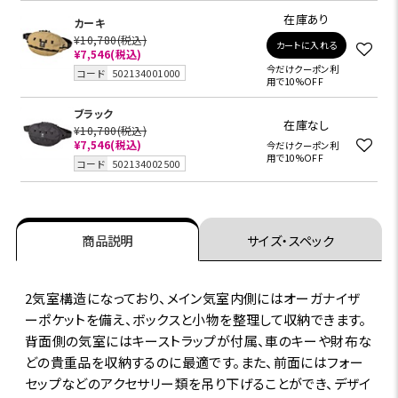
在庫あり
カーキ
¥10,780
(税込)
カートに入れる
¥7,546
(税込)
今だけクーポン利
コード
502134001000
用で10%OFF
ブラック
在庫なし
¥10,780
(税込)
¥7,546
(税込)
今だけクーポン利
用で10%OFF
コード
502134002500
商品説明
サイズ・スペック
2気室構造になっており、メイン気室内側にはオーガナイザ
ーポケットを備え、ボックスと小物を整理して収納できます。
背面側の気室にはキーストラップが付属、車のキーや財布な
どの貴重品を収納するのに最適です。また、前面にはフォー
セップなどのアクセサリー類を吊り下げることができ、デザイ