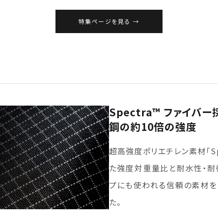
特集ページを見る
Spectra™ ファイバー
鋼の約10倍の強度
超高強度ポリエチレン素材「Sp
た強度対重量比と耐水性・耐
プにも使われる信頼の素材を
た。