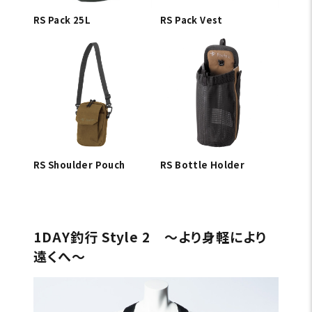
RS Pack 25L
RS Pack Vest
RS Shoulder Pouch
RS Bottle Holder
1DAY釣行 Style 2 〜より身軽により
遠くへ〜