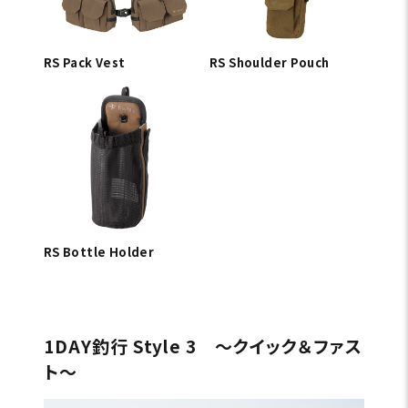
RS Pack Vest
RS Shoulder Pouch
RS Bottle Holder
1DAY釣行 Style 3 〜クイック＆ファス
ト〜