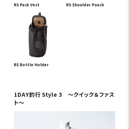
RS Pack Vest
RS Shoulder Pouch
RS Bottle Holder
1DAY釣行 Style 3 〜クイック＆ファス
ト〜