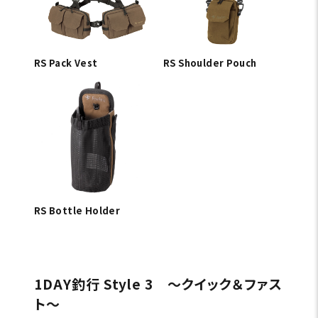
RS Pack Vest
RS Shoulder Pouch
RS Bottle Holder
1DAY釣行 Style 3 〜クイック＆ファス
ト〜