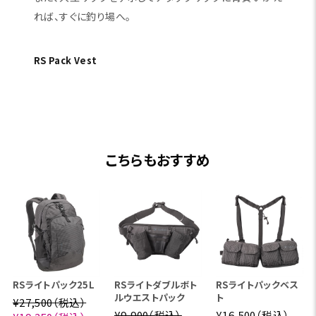
ロングアプローチの釣り泊 〜源流部へ
のアプローチ〜
【パッキングリスト】
フィッシングギア+ロングトレイ
ルパッキング
パックベスト+大型(50L～)＆アタックザック
源流部などへのロングアプローチを伴うスタイル。黒部薬
師沢や南ア両股など、泊りがけの釣行でも、妥協しないパ
ッキングを求める方に最適。
また、大型ザックをデポしてアタックザックに背負いかえ
れば、すぐに釣り場へ。