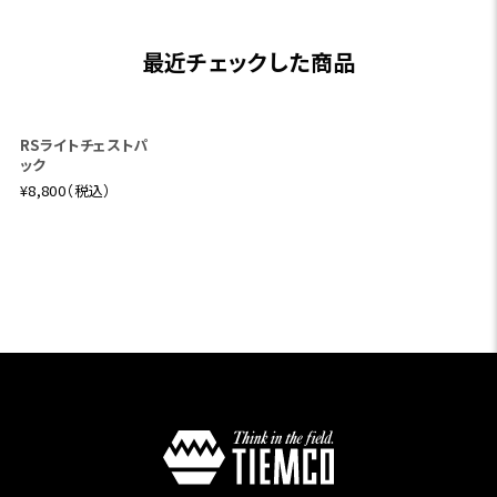
リバースカウト2WA
ウェーダーバケツト
RSライトショルダー
Yショルダーバッグ
ート
ポーチ
¥14,300（税込）
¥4,950（税込）
¥6,380（税込）
FEカモアングラーズ
リバースカウトボトル
リバースカウトミニス
ウォレット
ホルダー
リング
¥3,520（税込）
¥4,400（税込）
¥11,000（税込）
FEカモロッドキャリ
クリークパックラージ
RSライトチェストパ
ー
ウエスト
ック
¥14,960（税込）
¥10,780（税込）
¥8,800（税込）
¥7,546（税込）
リバースカウトパック
FE-CAMOマルチポ
RSライトパック15L