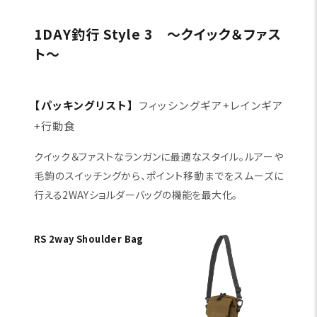
RS Pack Vest
RS Shoulder Pouch
RS Bottle Holder
1DAY釣行 Style 3 〜クイック＆ファス
ト〜