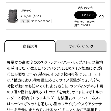
残りわずか
ブラック
カートに入れる
¥16,500
(税込)
コード
502164502500
今だけクーポン利
用で10%OFF
商品説明
サイズ・スペック
軽量かつ高強度のスペクトラファイバー・リップストップ生地
を採用した、小型ULバックパック。15Lのメイン気室には、釣
行に必要なミニマム装備をすっきり収納可能です。ロールト
ップ構造により、荷物量に応じてサイズ調整ができ、内部の
荷物が動くのも防いでくれます。さらに、ランディングネット用
のD環や揺れを抑えるストラップを備え、サイドにはボトルホ
ルダーと収納式ロッドホルダーを装備。フロントハーネスに
はメッシュポケットを配し、小型のフライボックスやアクセサ
リーを手元にまとめておけるなど、ミニマムながら実用性に