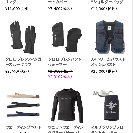
W3レイヤー75D
リクス3レイヤー
リング
ートカバー
Yショルダーバッグ
素材
（ポリエステル10
D（ポリエステル
¥11,000（税込）
¥7,480（税込）
¥14,300（税込）
0%）
0%）
3レイヤー
3レイヤー
レイヤー構造
1,080g
780g
重量
S / M / L / XL / W
S / M / L / X
サイズ展開
M
クロロプレンフィンガ
クロロプレンハンド
Jストリームバラスト
ースルーグラブ
ウォーマー
メッシュベスト
グレー／ブラウン
グレー
カラー展開
¥3,740（税込）
¥3,300（税込）
¥22,000（税込）
¥2,310（税込）
ウェーディングベルト
ウェットウェーディン
マルチクリップフロー
グクルー (Men's)
タントホルダー