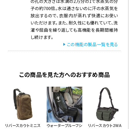
の孔の大きさは水滴の2万分の1で水蒸気の分
子の約700倍。水は通さないのに汗の水蒸気を
放出するので、衣服内が蒸れず快適にお使い
商品比較
いただけます。また、耐久性にも優れていて、洗
濯や屈曲を繰り返しても高機能を長期間維持
し続けます。
この機能の製品一覧を見る
この商品を見た方へのおすすめ商品
エアロポーラスソッ
TRバーティカル
クスフットウェーダー
シームウェーダ
商品ページへ
商品ページへ
¥45,000
¥68,000
価格（税別）
エアロポーラス®F
ゴアテックスフ
リバースカウトミニス
ウォータープルーフシ
リバースカウト2WA