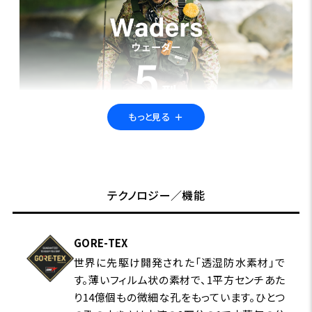
もっと見る
＋
【Foxfire Waders】
テクノロジー／機能
非日常的で、贅沢な時間を味わえ
る“ウェーディング”。
GORE-TEX
世界に先駆け開発された「透湿防水素材」で
す。薄いフィルム状の素材で、1平方センチあた
特集ページはこちら
り14億個もの微細な孔をもっています。ひとつ