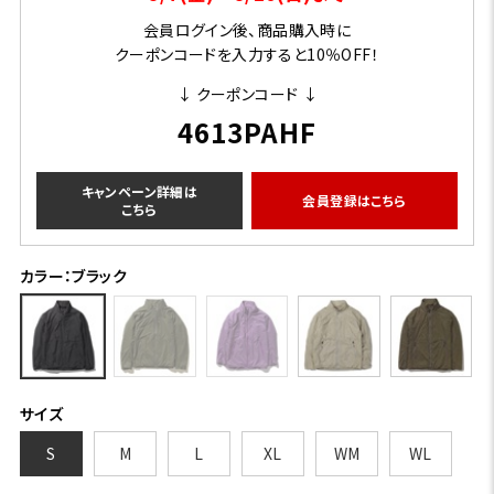
会員ログイン後、商品購入時に
クーポンコードを入力すると10％OFF！
↓ クーポンコード ↓
4613PAHF
キャンペーン詳細は
会員登録はこちら
こちら
カラー：ブラック
サイズ
S
M
L
XL
WM
WL