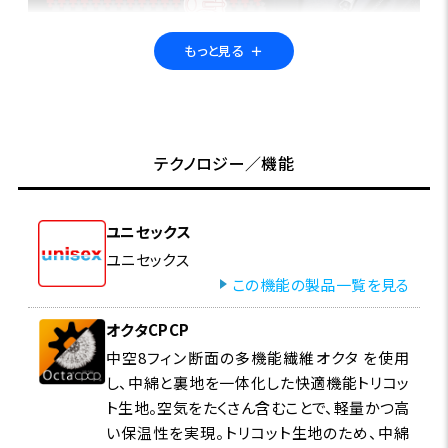
もっと見る
＋
ユニットシステムとは？
テクノロジー／機能
専用ファスナーでアウターとインナーを連結し、一体化
できるシステム。 気温やアクティビティ・シーンに応じて
ユニセックス
自由に組み合わせることができます。
ユニセックス
この機能の製品一覧を見る
春や秋はそれぞれを単体で着用し、冬にはフリースやダ
ウンのインナーを連結して保温性を追加。 機能をプラス
オクタCPCP
し、フィールドでの行動範囲を広げながら、長いシーズン
中空8フィン断面の多機能繊維オクタ を使用
活躍してくれます。 アウトドアでも日常でも快適に過ごす
し、中綿と裏地を一体化した快適機能トリコッ
ために―― 自分に最適な機能やカラーで、自分に最適な一
ト生地。空気をたくさん含むことで、軽量かつ高
着をデザインしてみませんか？
い保温性を実現。トリコット生地のため、中綿