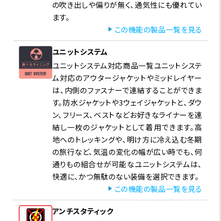
の吹き出しや偏りが無く、通気性にも優れてい
ます。
特集ページはこちら
この機能の製品一覧を見る
ユニットシステム
ユニットシステム対応商品一覧ユニットシステ
レイヤリング
ム対応のアウタージャケットやミッドレイヤー
トレッキングや冬のネイチャーフォト、通勤などの身近な
は、内側のファスナーで連結することができま
デイリーシーンから、トラベルまで目的に合わせて自身に
す。防水ジャケットや3ウェイジャケットと、ダウ
最適な組み合わせをピックアップしてみてください。数多
ン、フリース、ベストなどお好きなライナーを連
くの組み合わせの中から、4つのシーンを想定したレイヤ
結し一枚のジャケットとして着用できます。高
地へのトレッキングや、明け方に冷え込む冬期
リングをご紹介します。
の旅行など、気温の変化の幅が広い時でも、何
通りもの組合せが可能なユニットシステムは、
快適に、かつ無駄のない装備を選択できます。
この機能の製品一覧を見る
アンチスタティック