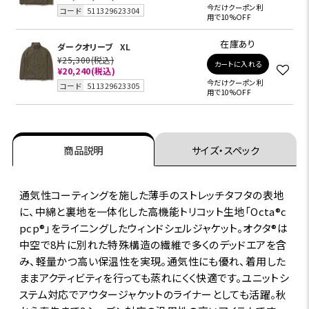
今だけクーポン利
コード
511329623304
用で10%OFF
在庫あり
ダークオリーブ
XL
¥25,300
(税込)
カートに入れる
¥20,240
(税込)
今だけクーポン利
コード
511329623305
用で10%OFF
商品説明
サイズ・スペック
通気性コーティングを施した薄手のストレッチタフタの表地
に、中綿と裏地を一体化した高機能トリコット生地「Octa®c
pcp®」をライニングしたウィンドシェルジャケット。オクタ®は
中空で8片に別れた特殊構造の繊維で多くのデッドエアを含
み、軽量かつ高い保温性を実現。通気性にも優れ、着用した
ままアクティビティを行っても蒸れにくく快適です。ユニットシ
ステム対応でアウタージャケットのライナーとしても活躍。秋