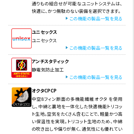
通りもの組合せが可能なユニットシステムは、
快適に、かつ無駄のない装備を選択できます。
特集ページはこちら
この機能の製品一覧を見る
ユニセックス
ユニセックス
レイヤリング
この機能の製品一覧を見る
トレッキングや冬のネイチャーフォト、通勤などの身近な
デイリーシーンから、トラベルまで目的に合わせて自身に
アンチスタティック
最適な組み合わせをピックアップしてみてください。数多
静電気防止加工
くの組み合わせの中から、4つのシーンを想定したレイヤ
この機能の製品一覧を見る
リングをご紹介します。
オクタCPCP
中空8フィン断面の多機能繊維オクタ を使用
し、中綿と裏地を一体化した快適機能トリコッ
ト生地。空気をたくさん含むことで、軽量かつ高
い保温性を実現。トリコット生地のため、中綿
の吹き出しや偏りが無く、通気性にも優れてい