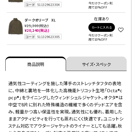
今だけクーポン利
コード
511329623304
用で10%OFF
在庫あり
ダークオリーブ
XL
¥25,300
(税込)
カートに入れる
¥20,240
(税込)
今だけクーポン利
コード
511329623305
用で10%OFF
商品説明
サイズ・スペック
通気性コーティングを施した薄手のストレッチタフタの表地
に、中綿と裏地を一体化した高機能トリコット生地「Octa®c
pcp®」をライニングしたウィンドシェルジャケット。オクタ®は
中空で8片に別れた特殊構造の繊維で多くのデッドエアを含
み、軽量かつ高い保温性を実現。通気性にも優れ、着用した
ままアクティビティを行っても蒸れにくく快適です。ユニットシ
ステム対応でアウタージャケットのライナーとしても活躍。秋