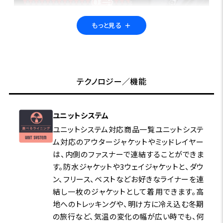
もっと見る
＋
ユニットシステムとは？
テクノロジー／機能
専用ファスナーでアウターとインナーを連結し、一体化
できるシステム。 気温やアクティビティ・シーンに応じて
ユニットシステム
自由に組み合わせることができます。
ユニットシステム対応商品一覧ユニットシステ
ム対応のアウタージャケットやミッドレイヤー
春や秋はそれぞれを単体で着用し、冬にはフリースやダ
は、内側のファスナーで連結することができま
ウンのインナーを連結して保温性を追加。 機能をプラス
す。防水ジャケットや3ウェイジャケットと、ダウ
し、フィールドでの行動範囲を広げながら、長いシーズン
ン、フリース、ベストなどお好きなライナーを連
活躍してくれます。 アウトドアでも日常でも快適に過ごす
結し一枚のジャケットとして着用できます。高
ために―― 自分に最適な機能やカラーで、自分に最適な一
地へのトレッキングや、明け方に冷え込む冬期
着をデザインしてみませんか？
の旅行など、気温の変化の幅が広い時でも、何