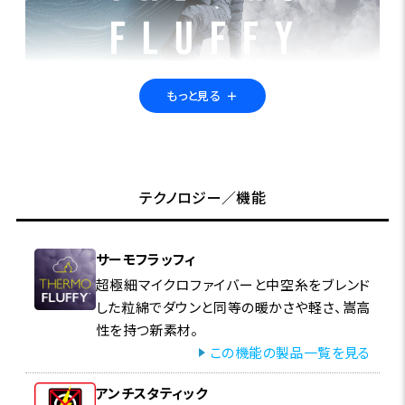
もっと見る
＋
アクティブ仕様の次世代ジャケット＆パンツ
帝人フロンティアと共同開発した新素材『サーモフラッフィ』を封入
し、ダウンと同等の暖かさと軽さを実現。独自のストレッチ生地と特
テクノロジー／機能
殊な二重織り構造により、中綿の吹き出しを抑えながら、優れた機能
性を提供。また、水に強い特性を活かし、フィッシングをはじめとする
さまざまなアクティビティにも最適です。エシカルな選択肢として、新
サーモフラッフィ
たな快適性を提案します。
超極細マイクロファイバーと中空糸をブレンド
した粒綿でダウンと同等の暖かさや軽さ、嵩高
特集ページはこちら
性を持つ新素材。
この機能の製品一覧を見る
アンチスタティック