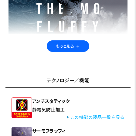
もっと見る
＋
アクティブ仕様の次世代ジャケット＆パンツ
帝人フロンティアと共同開発した新素材『サーモフラッフィ』を封入
し、ダウンと同等の暖かさと軽さを実現。独自のストレッチ生地と特
テクノロジー／機能
殊な二重織り構造により、中綿の吹き出しを抑えながら、優れた機能
性を提供。また、水に強い特性を活かし、フィッシングをはじめとする
さまざまなアクティビティにも最適です。エシカルな選択肢として、新
アンチスタティック
たな快適性を提案します。
静電気防止加工
この機能の製品一覧を見る
特集ページはこちら
サーモフラッフィ