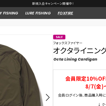
新規入会キャンペーン開催中！
Y FISHING
LURE FISHING
FOXFIRE
フォックスファイヤー
オクタライニン
Octa Lining Cardigan
会員限定10％OF
8/7(金)
会員ログイン後、商品購入時にク
↓ ク