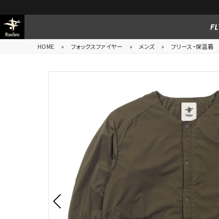
FL
HOME
»
フォックスファイヤー
»
メンズ
»
フリース・保温着