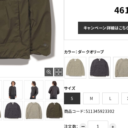
46
キャンペーン詳細はこち
カラー：ダークオリーブ
サイズ
S
M
L
商品コード：511345923302
注文数：
ー
＋