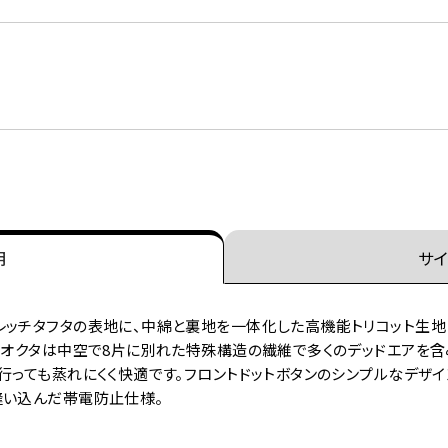
明
サイ
ッチタフタの表地に、中綿と裏地を一体化した高機能トリコット生地「オ
ト。オクタは中空で8片に別れた特殊構造の繊維で多くのデッドエアを
行っても蒸れにくく快適です。フロントドットボタンのシンプルなデザ
縫い込んだ帯電防止仕様。