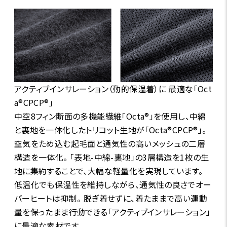
アクティブインサレーション（動的保温着）に 最適な「Oct
a®CPCP®」
中空8フィン断面の多機能繊維「Octa®」を使用し、中綿
と裏地を一体化したトリコット生地が「Octa®CPCP®」。
空気をため込む起毛面と通気性の高いメッシュの二層
構造を一体化。 「表地-中綿-裏地」の3層構造を1枚の生
地に集約することで、大幅な軽量化を実現しています。
低温化でも保温性を維持しながら、通気性の良さでオー
バーヒートは抑制。 脱ぎ着せずに、着たままで高い運動
量を保ったまま行動できる「アクティブインサレーション」
に最適な素材です。