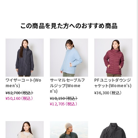
できるシステム。 気温やアクティビティ・シーンに応じて
自由に組み合わせることができます。
この商品を見た方へのおすすめ商品
春や秋はそれぞれを単体で着用し、冬にはフリースやダ
ウンのインナーを連結して保温性を追加。 機能をプラス
し、フィールドでの行動範囲を広げながら、長いシーズン
活躍してくれます。 アウトドアでも日常でも快適に過ごす
ために―― 自分に最適な機能やカラーで、自分に最適な一
着をデザインしてみませんか？
ワイザーコート(Wo
サーマルセーブルフ
PFユニットダウンジ
men's)
ルジップ(Wome
ャケット(Women's)
特集ページはこちら
n's)
¥62,700（税込）
¥36,300（税込）
¥50,160（税込）
¥18,150（税込）
¥12,705（税込）
レイヤリング
トレッキングや冬のネイチャーフォト、通勤などの身近な
デイリーシーンから、トラベルまで目的に合わせて自身に