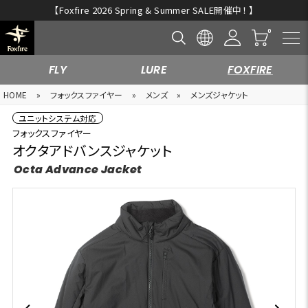
【Foxfire 2026 Spring & Summer SALE開催中！ 】
FLY
LURE
FOXFIRE
HOME
»
フォックスファイヤー
»
メンズ
»
メンズジャケット
ユニットシステム対応
フォックスファイヤー
オクタアドバンスジャケット
Octa Advance Jacket