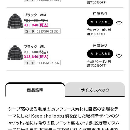
用で10%OFF
在庫あり
ブラック
WM
¥26,400
(税込)
カートに入れる
¥15,840
(税込)
今だけクーポン利
コード
511356702553
用で10%OFF
在庫あり
ブラック
WL
¥26,400
(税込)
カートに入れる
¥15,840
(税込)
今だけクーポン利
コード
511356702554
用で10%OFF
商品説明
サイズ・スペック
シープ感のある毛足の長いフリース素材に自然の循環をテ
ーマにした「Keep the loop」柄を配した総柄デザインのジ
ャケット。袖には滑りの良いニット裏地が付き、脱ぎ着がスム
ーズに行えます。放電テープを縫い込んだ帯電防止仕様で