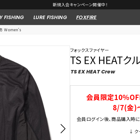
新規入会キャンペーン開催中！
Y FISHING
LURE FISHING
FOXFIRE
冬 Women's
フォックスファイヤー
TS EX HEATク
TS EX HEAT Crew
会員限定10％OF
8/7(金)
会員ログイン後、商品購入時にク
↓ ク