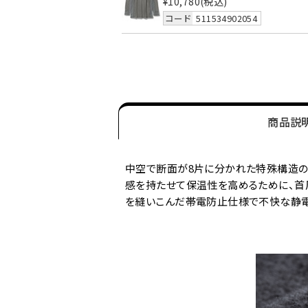
¥10,780
(税込)
コード
511534902054
商品説
中空で断面が8片に分かれた特殊構造のト
感を持たせて保温性を高めるために、首周
を縫いこんだ帯電防止仕様で不快な静電