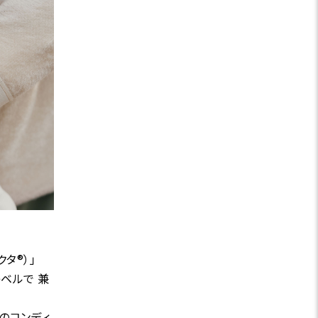
タ®）」
ベルで 兼
のコンディ