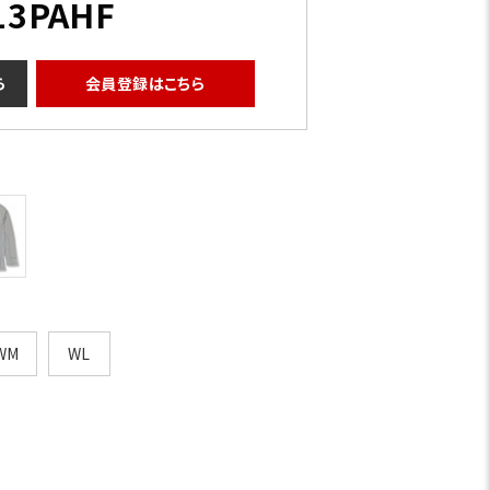
13PAHF
ら
会員登録はこちら
グラナイト
WM
WL