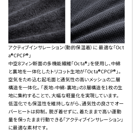
アクティブインサレーション（動的保温着）に 最適な「Oct
a®CPCP®」
中空8フィン断面の多機能繊維「Octa®」を使用し、中綿
と裏地を一体化したトリコット生地が「Octa®CPCP®」。
空気をため込む起毛面と通気性の高いメッシュの二層
構造を一体化。 「表地-中綿-裏地」の3層構造を1枚の生
地に集約することで、大幅な軽量化を実現しています。
低温化でも保温性を維持しながら、通気性の良さでオー
バーヒートは抑制。 脱ぎ着せずに、着たままで高い運動
量を保ったまま行動できる「アクティブインサレーション」
に最適な素材です。