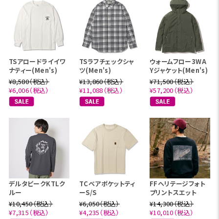
TSアロードライイワ
TSラフチェックシャ
ウォームフロー3WA
ナティー(Men's)
ツ(Men's)
Yジャケット(Men's)
¥8,580（税込）
¥13,860（税込）
¥71,500（税込）
¥6,006（税込）
¥11,088（税込）
¥57,200（税込）
デルタピークKTLク
TCベアポケットティ
FFヘリテージフォト
ルー
ーS/S
プリントスエット
¥10,450（税込）
¥6,050（税込）
¥14,300（税込）
¥7,315（税込）
¥4,235（税込）
¥10,010（税込）