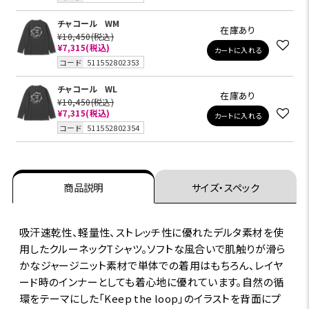
チャコール
WM
在庫あり
¥10,450
(税込)
¥7,315
(税込)
カートに入れる
コード
511552802353
チャコール
WL
在庫あり
¥10,450
(税込)
¥7,315
(税込)
カートに入れる
コード
511552802354
商品説明
サイズ・スペック
吸汗速乾性、軽量性、ストレッチ性に優れたデルタ素材を使
用したクルーネックTシャツ。ソフトな風合いで肌触りが滑ら
かなジャージニット素材で単体での着用はもちろん、レイヤ
ード時のインナーとしても着心地に優れています。自然の循
環をテーマにした「Keep the loop」のイラストを背面にプ