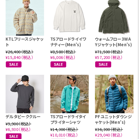
KTLフリースジャケッ
TSアロードライイワ
ウォームフロー3WA
ト
ナティー(Men's)
Yジャケット(Men's)
¥26,400（税込）
¥8,580（税込）
¥71,500（税込）
¥15,840（税込）
¥6,006（税込）
¥57,200（税込）
デルタピーククルー
TSアロードライタイ
PFユニットダウンジ
プライターシャツ
ャケット(Men's)
¥9,900（税込）
¥6,930（税込）
¥14,300（税込）
¥36,300（税込）
¥10,010（税込）
¥29,040（税込）