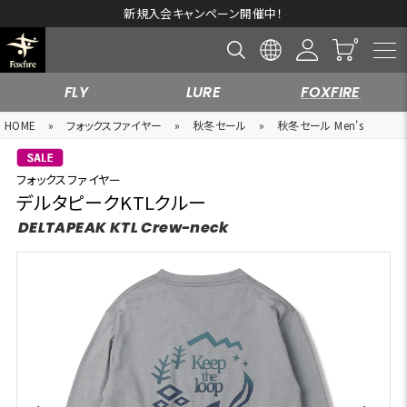
新規入会キャンペーン開催中！
FLY
LURE
FOXFIRE
HOME
»
フォックスファイヤー
»
秋冬セール
»
秋冬セール Men's
フォックスファイヤー
デルタピークKTLクルー
DELTAPEAK KTL Crew-neck