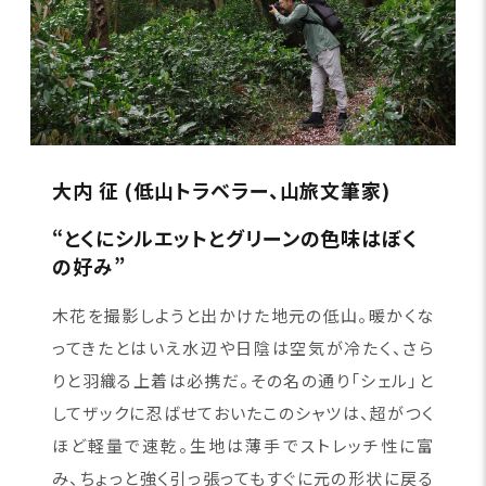
大内 征 (低山トラベラー、山旅文筆家)
“とくにシルエットとグリーンの色味はぼく
の好み”
木花を撮影しようと出かけた地元の低山。暖かくな
ってきたとはいえ水辺や日陰は空気が冷たく、さら
りと羽織る上着は必携だ。その名の通り「シェル」と
してザックに忍ばせておいたこのシャツは、超がつく
ほど軽量で速乾。生地は薄手でストレッチ性に富
み、ちょっと強く引っ張ってもすぐに元の形状に戻る