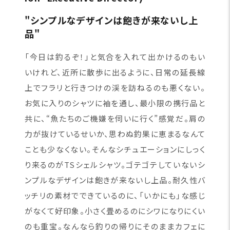
"シンプルなデザインは飽きが来ないし上
品"
「今日は釣るぞ！」と気合を入れて出かけるのもい
いけれど、近所に散歩に出るように、日常の延長線
上でフラリと行きつけの渓を訪ねるのも悪くない。
お気に入りのシャツに袖を通し、最小限の携行品と
共に、“魚たちのご機嫌を伺いに行く”感覚だ。肩の
力が抜けているせいか、思わぬ釣果に恵まるなんて
ことも少なくない。そんなシチュエーションにしっく
り来るのがTSシェルシャツ。ゴテゴテしていないシ
ンプルなデザインは飽きが来ないし上品。耐久性バ
ッチリの素材でできているのに、「いかにも」な感じ
がなくて好印象。小さく畳めるのにシワになりにくい
のも重宝。なんなら釣りの帰りにそのままカフェに