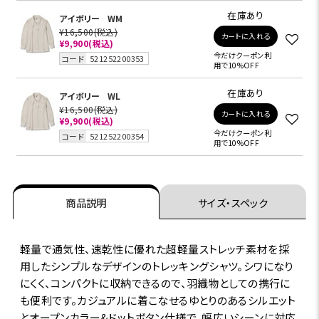
在庫あり
アイボリー
WM
¥16,500
(税込)
カートに入れる
¥9,900
(税込)
今だけクーポン利
コード
521252200353
用で10%OFF
在庫あり
アイボリー
WL
¥16,500
(税込)
カートに入れる
¥9,900
(税込)
今だけクーポン利
コード
521252200354
用で10%OFF
商品説明
サイズ・スペック
軽量で通気性、速乾性に優れた超軽量ストレッチ素材を採
用したシンプルなデザインのトレッキングシャツ。シワになり
にくく、コンパクトに収納できるので、羽織物としての携行に
も便利です。カジュアルに着こなせるゆとりのあるシルエット
とオープンカラー&ドットボタン仕様で、幅広いシーンに対応