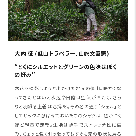
大内 征 (低山トラベラー、山旅文筆家)
“とくにシルエットとグリーンの色味はぼく
の好み”
木花を撮影しようと出かけた地元の低山。暖かくな
ってきたとはいえ水辺や日陰は空気が冷たく、さら
りと羽織る上着は必携だ。その名の通り「シェル」と
してザックに忍ばせておいたこのシャツは、超がつく
ほど軽量で速乾。生地は薄手でストレッチ性に富
み、ちょっと強く引っ張ってもすぐに元の形状に戻る