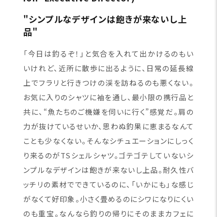
"シンプルなデザインは飽きが来ないし上
品"
「今日は釣るぞ！」と気合を入れて出かけるのもい
いけれど、近所に散歩に出るように、日常の延長線
上でフラリと行きつけの渓を訪ねるのも悪くない。
お気に入りのシャツに袖を通し、最小限の携行品と
共に、“魚たちのご機嫌を伺いに行く”感覚だ。肩の
力が抜けているせいか、思わぬ釣果に恵まるなんて
ことも少なくない。そんなシチュエーションにしっく
り来るのがTSシェルシャツ。ゴテゴテしていないシ
ンプルなデザインは飽きが来ないし上品。耐久性バ
ッチリの素材でできているのに、「いかにも」な感じ
がなくて好印象。小さく畳めるのにシワになりにくい
のも重宝。なんなら釣りの帰りにそのままカフェに