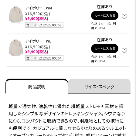
在庫あり
アイボリー
WM
¥16,500
(税込)
カートに入れる
¥9,900
(税込)
今だけクーポン利
コード
521252200353
用で10%OFF
在庫あり
アイボリー
WL
¥16,500
(税込)
カートに入れる
¥9,900
(税込)
今だけクーポン利
コード
521252200354
用で10%OFF
商品説明
サイズ・スペック
軽量で通気性、速乾性に優れた超軽量ストレッチ素材を採
用したシンプルなデザインのトレッキングシャツ。シワになり
にくく、コンパクトに収納できるので、羽織物としての携行に
も便利です。カジュアルに着こなせるゆとりのあるシルエット
とオープンカラー&ドットボタン仕様で、幅広いシーンに対応