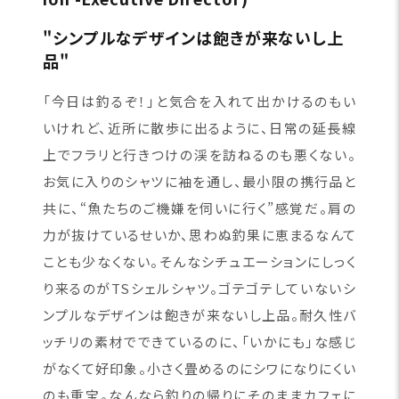
"シンプルなデザインは飽きが来ないし上
品"
「今日は釣るぞ！」と気合を入れて出かけるのもい
いけれど、近所に散歩に出るように、日常の延長線
上でフラリと行きつけの渓を訪ねるのも悪くない。
お気に入りのシャツに袖を通し、最小限の携行品と
共に、“魚たちのご機嫌を伺いに行く”感覚だ。肩の
力が抜けているせいか、思わぬ釣果に恵まるなんて
ことも少なくない。そんなシチュエーションにしっく
り来るのがTSシェルシャツ。ゴテゴテしていないシ
ンプルなデザインは飽きが来ないし上品。耐久性バ
ッチリの素材でできているのに、「いかにも」な感じ
がなくて好印象。小さく畳めるのにシワになりにくい
のも重宝。なんなら釣りの帰りにそのままカフェに