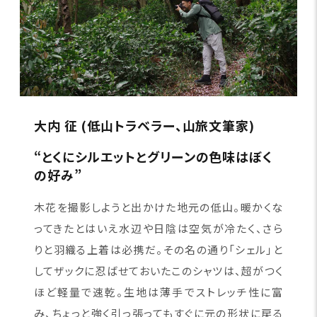
大内 征 (低山トラベラー、山旅文筆家)
“とくにシルエットとグリーンの色味はぼく
の好み”
木花を撮影しようと出かけた地元の低山。暖かくな
ってきたとはいえ水辺や日陰は空気が冷たく、さら
りと羽織る上着は必携だ。その名の通り「シェル」と
してザックに忍ばせておいたこのシャツは、超がつく
ほど軽量で速乾。生地は薄手でストレッチ性に富
み、ちょっと強く引っ張ってもすぐに元の形状に戻る