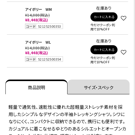
在庫あり
アイボリー
WM
¥14,080
(税込)
カートに入れる
¥8,448
(税込)
今だけクーポン利
コード
521252500353
用で10%OFF
在庫あり
アイボリー
WL
¥14,080
(税込)
カートに入れる
¥8,448
(税込)
今だけクーポン利
コード
521252500354
用で10%OFF
商品説明
サイズ・スペック
軽量で通気性、速乾性に優れた超軽量ストレッチ素材を採
用したシンプルなデザインの半袖トレッキングシャツ。シワに
なりにくく、コンパクトに収納できるので、携行にも便利です。
カジュアルに着こなせるゆとりのあるシルエットとオープンカ