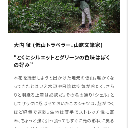
大内 征 (低山トラベラー、山旅文筆家)
“とくにシルエットとグリーンの色味はぼく
の好み”
木花を撮影しようと出かけた地元の低山。暖かくな
ってきたとはいえ水辺や日陰は空気が冷たく、さら
りと羽織る上着は必携だ。その名の通り「シェル」と
してザックに忍ばせておいたこのシャツは、超がつく
ほど軽量で速乾。生地は薄手でストレッチ性に富
み、ちょっと強く引っ張ってもすぐに元の形状に戻る