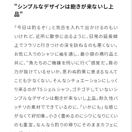
"シンプルなデザインは飽きが来ないし上
品"
「今日は釣るぞ！」と気合を入れて出かけるのもい
いけれど、近所に散歩に出るように、日常の延長線
上でフラリと行きつけの渓を訪ねるのも悪くない。
お気に入りのシャツに袖を通し、最小限の携行品と
共に、“魚たちのご機嫌を伺いに行く”感覚だ。肩の
力が抜けているせいか、思わぬ釣果に恵まるなんて
ことも少なくない。そんなシチュエーションにしっく
り来るのがTSシェルシャツ。ゴテゴテしていないシ
ンプルなデザインは飽きが来ないし上品。耐久性バ
ッチリの素材でできているのに、「いかにも」な感じ
がなくて好印象。小さく畳めるのにシワになりにくい
のも重宝。なんなら釣りの帰りにそのままカフェに