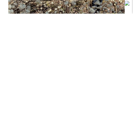
ちゅーた (本山旅ハイカー)
“薄く軽い着心地は着てるのを忘れちゃうく
らい”
春、ふと、ふらりと山に遊びに出かけたくなる。だけ
ど、遊びに行ってみると「あ、そうだった山だっ
た…!!」気付く。山の春は気温も風がまだだいぶひ
んやりとしてるんだ。そんな時にTSシェルシャツが
とってもナイスで大活躍。さらりとして爽やかで気持
ちよく、薄く軽い着心地は着てるのを忘れちゃうくら
い。アウター見えするボックス型のストンとゆるいシ
ルエットは羽織りとしても使いやすいからウィンド