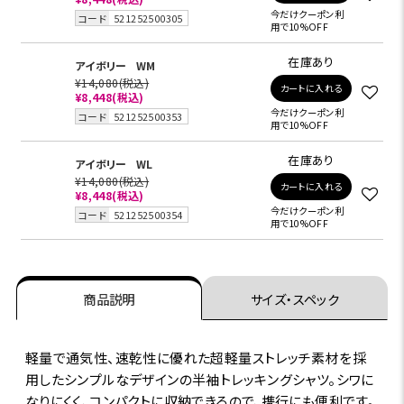
今だけクーポン利
コード
521252500305
用で10%OFF
在庫あり
アイボリー
WM
¥14,080
(税込)
カートに入れる
¥8,448
(税込)
今だけクーポン利
コード
521252500353
用で10%OFF
在庫あり
アイボリー
WL
¥14,080
(税込)
カートに入れる
¥8,448
(税込)
今だけクーポン利
コード
521252500354
用で10%OFF
商品説明
サイズ・スペック
軽量で通気性、速乾性に優れた超軽量ストレッチ素材を採
用したシンプルなデザインの半袖トレッキングシャツ。シワに
なりにくく、コンパクトに収納できるので、携行にも便利です。