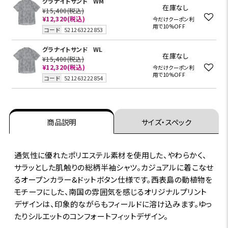
グラナイトサンド
WM
在庫なし
¥15,400
(税込)
¥12,320
(税込)
今だけクーポン利
用で10%OFF
コード
521263222853
グラナイトサンド
WL
在庫なし
¥15,400
(税込)
¥12,320
(税込)
今だけクーポン利
用で10%OFF
コード
521263222854
商品説明
サイズ・スペック
通気性に優れたポリエステル素材を使用した、やわらかく、
サラッとした肌触りの総柄半袖シャツ。カジュアルに着こなせ
るオープンカラー&ドットボタン仕様です。西表島の動植物を
モチーフにした、南国の雰囲気を感じるオリジナルプリント
デザインは、印象的ながらもフィールドに溶け込みます。ゆっ
たりシルエットのコンフォートフィットデザイン。