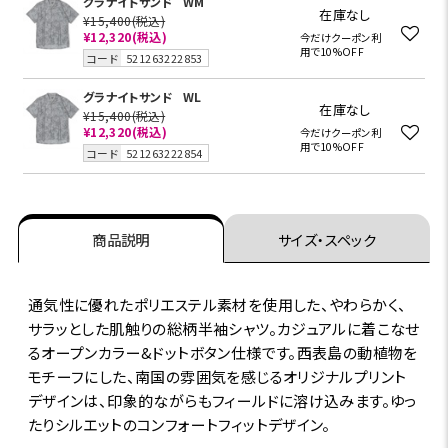
グラナイトサンド
WM
在庫なし
¥15,400
(税込)
¥12,320
(税込)
今だけクーポン利
用で10%OFF
コード
521263222853
グラナイトサンド
WL
在庫なし
¥15,400
(税込)
¥12,320
(税込)
今だけクーポン利
用で10%OFF
コード
521263222854
商品説明
サイズ・スペック
通気性に優れたポリエステル素材を使用した、やわらかく、
サラッとした肌触りの総柄半袖シャツ。カジュアルに着こなせ
るオープンカラー&ドットボタン仕様です。西表島の動植物を
モチーフにした、南国の雰囲気を感じるオリジナルプリント
デザインは、印象的ながらもフィールドに溶け込みます。ゆっ
たりシルエットのコンフォートフィットデザイン。