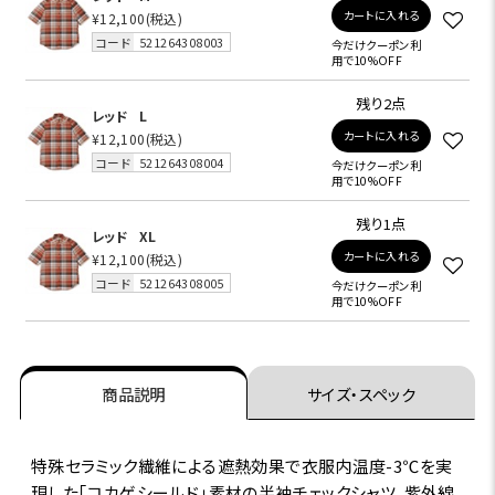
カートに入れる
¥12,100
(税込)
コード
521264308003
今だけクーポン利
用で10%OFF
残り2点
レッド
L
カートに入れる
¥12,100
(税込)
コード
521264308004
今だけクーポン利
用で10%OFF
残り1点
レッド
XL
カートに入れる
¥12,100
(税込)
コード
521264308005
今だけクーポン利
用で10%OFF
商品説明
サイズ・スペック
特殊セラミック繊維による遮熱効果で衣服内温度-3℃を実
現した｢コカゲシールド｣素材の半袖チェックシャツ。紫外線