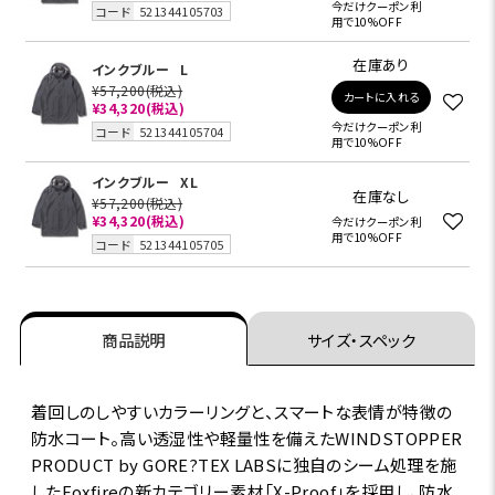
今だけクーポン利
コード
521344105703
用で10%OFF
在庫あり
インクブルー
L
¥57,200
(税込)
カートに入れる
¥34,320
(税込)
今だけクーポン利
コード
521344105704
用で10%OFF
インクブルー
XL
在庫なし
¥57,200
(税込)
¥34,320
(税込)
今だけクーポン利
用で10%OFF
コード
521344105705
商品説明
サイズ・スペック
着回しのしやすいカラーリングと、スマートな表情が特徴の
防水コート。高い透湿性や軽量性を備えたWINDSTOPPER
PRODUCT by GORE?TEX LABSに独自のシーム処理を施
したFoxfireの新カテゴリー素材「X-Proof」を採用し、防水