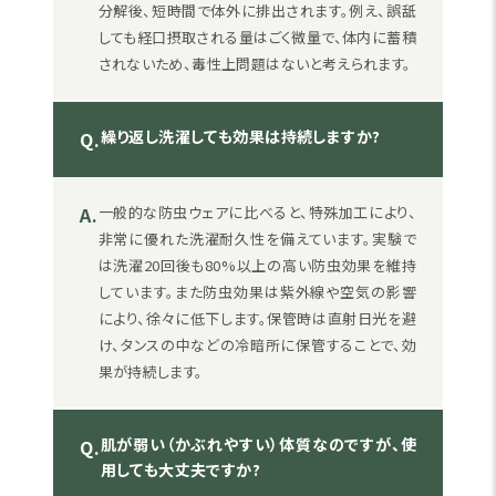
分解後、短時間で体外に排出されます。例え、誤舐
しても経口摂取される量はごく微量で、体内に蓄積
されないため、毒性上問題はないと考えられます。
繰り返し洗濯しても効果は持続しますか?
Q.
A.
一般的な防虫ウェアに比べると、特殊加工により、
非常に優れた洗濯耐久性を備えています。実験で
は洗濯20回後も80%以上の高い防虫効果を維持
しています。また防虫効果は紫外線や空気の影響
により、徐々に低下します。保管時は直射日光を避
け、タンスの中などの冷暗所に保管することで、効
果が持続します。
肌が弱い（かぶれやすい）体質なのですが、使
Q.
用しても大丈夫ですか?