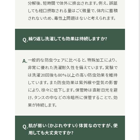
分解後、短時間で体外に排出されます。例え、誤舐
しても経口摂取される量はごく微量で、体内に蓄積
されないため、毒性上問題はないと考えられます。
繰り返し洗濯しても効果は持続しますか?
Q.
A.
一般的な防虫ウェアに比べると、特殊加工により、
非常に優れた洗濯耐久性を備えています。実験で
は洗濯20回後も80%以上の高い防虫効果を維持
しています。また防虫効果は紫外線や空気の影響
により、徐々に低下します。保管時は直射日光を避
け、タンスの中などの冷暗所に保管することで、効
果が持続します。
肌が弱い（かぶれやすい）体質なのですが、使
Q.
用しても大丈夫ですか?