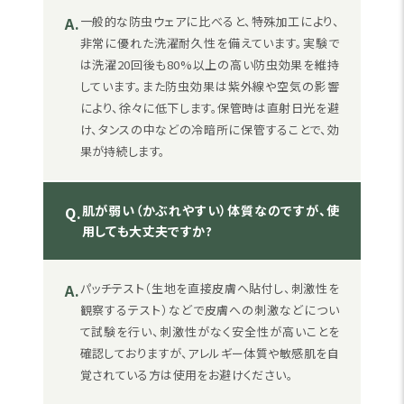
A.
一般的な防虫ウェアに比べると、特殊加工により、
非常に優れた洗濯耐久性を備えています。実験で
は洗濯20回後も80%以上の高い防虫効果を維持
しています。また防虫効果は紫外線や空気の影響
により、徐々に低下します。保管時は直射日光を避
け、タンスの中などの冷暗所に保管することで、効
果が持続します。
肌が弱い（かぶれやすい）体質なのですが、使
Q.
用しても大丈夫ですか?
A.
パッチテスト（生地を直接皮膚へ貼付し、刺激性を
観察するテスト）などで皮膚への刺激などについ
て試験を行い、刺激性がなく安全性が高いことを
確認しておりますが、アレルギー体質や敏感肌を自
覚されている方は使用をお避けください。