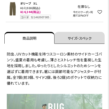
オリーブ
XL
在庫なし
¥17,930
(税込)
¥14,344
(税込)
今だけクーポン利
用で10%OFF
コード
521463907005
商品説明
サイズ・スペック
防虫、UVカット機能を持つスコーロン素材のサイドカーゴパ
ンツ。盛夏の着用も考慮し、薄さとストレッチ性を重視した生
地を採用しました。ゆったりとしたシルエットのためシーンを
選ばずに着用できます。裾には調節可能なアジャスターが付
属。全7個(前3個、サイド2個、後ろ2個)のポケットで収納力に
優れています。