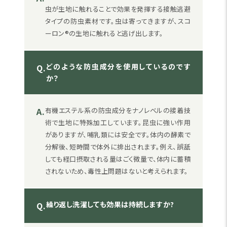
虫が生地に触れることで効果を発揮する接触逃避
タイプの防虫素材です。虫は寄ってきますが、スコ
ーロン®の生地に触れると逃げ出します。
どのような防虫成分を使用しているのです
Q.
か？
A.
有機エステル系の防虫成分をナノレベルの接着技
術で生地に特殊加工しています。昆虫に強い作用
がありますが、哺乳類には安全です。体内の酵素で
分解後、短時間で体外に排出されます。例え、誤舐
しても経口摂取される量はごく微量で、体内に蓄積
されないため、毒性上問題はないと考えられます。
繰り返し洗濯しても効果は持続しますか?
Q.