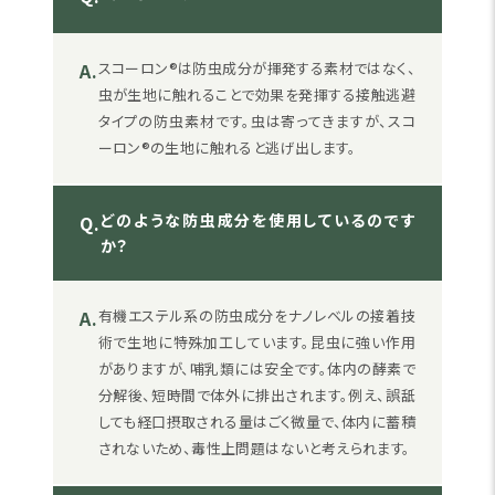
A.
スコーロン®は防虫成分が揮発する素材ではなく、
虫が生地に触れることで効果を発揮する接触逃避
タイプの防虫素材です。虫は寄ってきますが、スコ
ーロン®の生地に触れると逃げ出します。
どのような防虫成分を使用しているのです
Q.
か？
A.
有機エステル系の防虫成分をナノレベルの接着技
術で生地に特殊加工しています。昆虫に強い作用
がありますが、哺乳類には安全です。体内の酵素で
分解後、短時間で体外に排出されます。例え、誤舐
しても経口摂取される量はごく微量で、体内に蓄積
されないため、毒性上問題はないと考えられます。