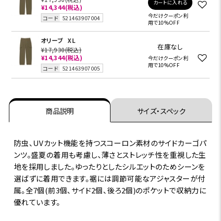
カートに入れる
¥14,344
(税込)
今だけクーポン利
コード
521463907004
用で10%OFF
オリーブ
XL
在庫なし
¥17,930
(税込)
¥14,344
(税込)
今だけクーポン利
用で10%OFF
コード
521463907005
商品説明
サイズ・スペック
防虫、UVカット機能を持つスコーロン素材のサイドカーゴパ
ンツ。盛夏の着用も考慮し、薄さとストレッチ性を重視した生
地を採用しました。ゆったりとしたシルエットのためシーンを
選ばずに着用できます。裾には調節可能なアジャスターが付
属。全7個(前3個、サイド2個、後ろ2個)のポケットで収納力に
優れています。