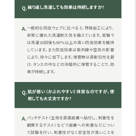
繰り返し洗濯しても効果は持続しますか?
Q.
A.
一般的な防虫ウェアに比べると、特殊加工により、
非常に優れた洗濯耐久性を備えています。実験で
は洗濯20回後も80%以上の高い防虫効果を維持
しています。また防虫効果は紫外線や空気の影響
により、徐々に低下します。保管時は直射日光を避
け、タンスの中などの冷暗所に保管することで、効
果が持続します。
肌が弱い（かぶれやすい）体質なのですが、使
Q.
用しても大丈夫ですか?
A.
パッチテスト（生地を直接皮膚へ貼付し、刺激性を
観察するテスト）などで皮膚への刺激などについ
て試験を行い、刺激性がなく安全性が高いことを