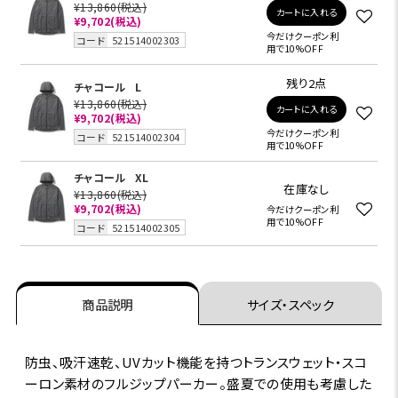
¥13,860
(税込)
カートに入れる
¥9,702
(税込)
今だけクーポン利
コード
521514002303
用で10%OFF
残り2点
チャコール
L
¥13,860
(税込)
カートに入れる
¥9,702
(税込)
今だけクーポン利
コード
521514002304
用で10%OFF
チャコール
XL
在庫なし
¥13,860
(税込)
¥9,702
(税込)
今だけクーポン利
用で10%OFF
コード
521514002305
商品説明
サイズ・スペック
防虫、吸汗速乾、UVカット機能を持つトランスウェット・スコ
ーロン素材のフルジップパーカー。盛夏での使用も考慮した