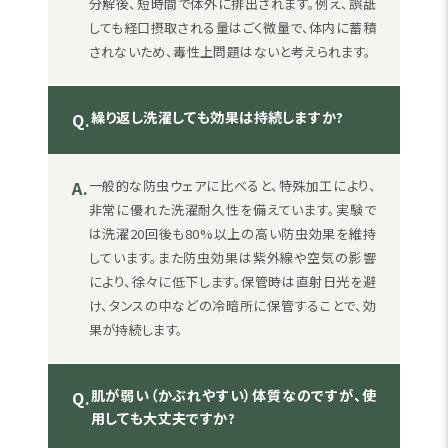
分解後、短時間で体外に排出されます。例え、誤舐
しても経口摂取される量はごく微量で、体内に蓄積
されないため、毒性上問題はないと考えられます。
繰り返し洗濯しても効果は持続しますか?
Q.
A.
一般的な防虫ウェアに比べると、特殊加工により、
非常に優れた洗濯耐久性を備えています。実験で
は洗濯20回後も80%以上の高い防虫効果を維持
しています。また防虫効果は紫外線や空気の影響
により、徐々に低下します。保管時は直射日光を避
け、タンスの中などの冷暗所に保管することで、効
果が持続します。
肌が弱い（かぶれやすい）体質なのですが、使
Q.
用しても大丈夫ですか?