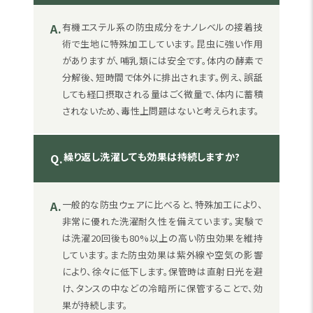
A.
有機エステル系の防虫成分をナノレベルの接着技
術で生地に特殊加工しています。昆虫に強い作用
がありますが、哺乳類には安全です。体内の酵素で
分解後、短時間で体外に排出されます。例え、誤舐
しても経口摂取される量はごく微量で、体内に蓄積
されないため、毒性上問題はないと考えられます。
繰り返し洗濯しても効果は持続しますか?
Q.
A.
一般的な防虫ウェアに比べると、特殊加工により、
非常に優れた洗濯耐久性を備えています。実験で
は洗濯20回後も80%以上の高い防虫効果を維持
しています。また防虫効果は紫外線や空気の影響
により、徐々に低下します。保管時は直射日光を避
け、タンスの中などの冷暗所に保管することで、効
果が持続します。