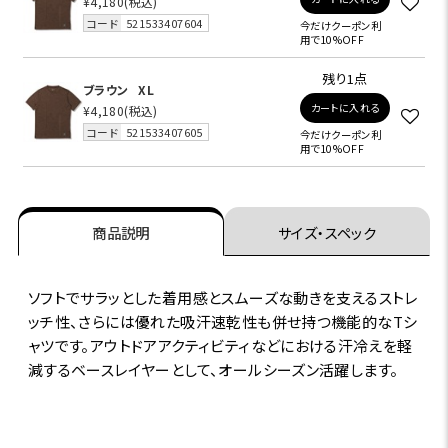
¥4,180
(税込)
コード
521533407604
今だけクーポン利
用で10%OFF
残り1点
ブラウン
XL
カートに入れる
¥4,180
(税込)
コード
521533407605
今だけクーポン利
用で10%OFF
商品説明
サイズ・スペック
ソフトでサラッとした着用感とスムーズな動きを支えるストレ
ッチ性、さらには優れた吸汗速乾性も併せ持つ機能的なTシ
ャツです。アウトドアアクティビティなどにおける汗冷えを軽
減するベースレイヤーとして、オールシーズン活躍します。