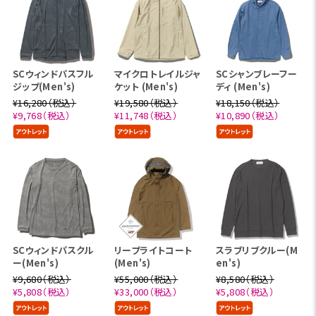
SCウィンドパスフル
マイクロトレイルジャ
SCシャンブレーフー
ジップ(Men's)
ケット (Men's)
ディ (Men's)
¥16,280（税込）
¥19,580（税込）
¥18,150（税込）
¥9,768（税込）
¥11,748（税込）
¥10,890（税込）
SCウィンドパスクル
リープライトコート
スラブリブクルー(M
ー(Men's)
(Men's)
en's)
¥9,680（税込）
¥55,000（税込）
¥8,580（税込）
¥5,808（税込）
¥33,000（税込）
¥5,808（税込）