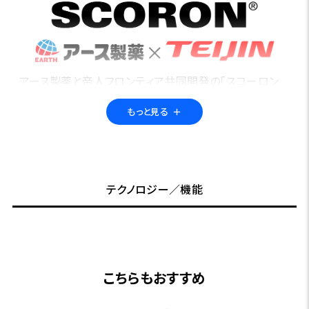
アース製薬と帝人フロンティア共同開発の「スコーロン
®」。繊維に特殊な防虫加工を施すことで、フィールドの不
もっと見る
＋
快な虫から身を守る「防虫素材」です。さらにUVカット機
能も備えているので、アウトドア・アクティビティに最適。
高い洗濯耐久性で、長期間の使用も可能です。多くのフォ
ックスファイヤー製品に採用されています。
テクノロジー／機能
こちらもおすすめ