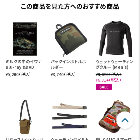
この商品を見た方へのおすすめ商品
ミルクの中のイワナ
パックインボトルホ
ウェットウェーディン
Blu-ray &DVD
ルダー
グクルー (Men's)
¥5,280（税込）
¥3,740（税込）
¥9,020（税込）
¥6,314（税込）
スコーロン®は、洗濯耐久性を飛躍的に向上させた画期
的な防虫素材。初期性能で90%以上、洗濯20回後でも8
0%以上の防虫効果を維持します。(アース製薬社内測定
値)
リバースカウトショル
ウェーディングベルト
FE-CAMOルアーワ