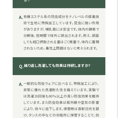
A.
有機エステル系の防虫成分をナノレベルの接着技
術で生地に特殊加工しています。昆虫に強い作用
がありますが、哺乳類には安全です。体内の酵素で
分解後、短時間で体外に排出されます。例え、誤舐
しても経口摂取される量はごく微量で、体内に蓄積
されないため、毒性上問題はないと考えられます。
繰り返し洗濯しても効果は持続しますか?
Q.
A.
一般的な防虫ウェアに比べると、特殊加工により、
非常に優れた洗濯耐久性を備えています。実験で
は洗濯20回後も80%以上の高い防虫効果を維持
しています。また防虫効果は紫外線や空気の影響
により、徐々に低下します。保管時は直射日光を避
け、タンスの中などの冷暗所に保管することで、効