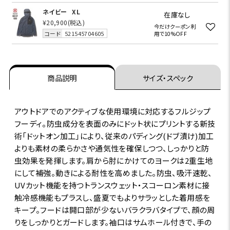
ネイビー
XL
在庫なし
¥20,900
(税込)
今だけクーポン利
コード
521545704605
用で10%OFF
商品説明
サイズ・スペック
アウトドアでのアクティブな使用環境に対応するフルジップ
フーディ。防虫成分を表面のみにドット状にプリントする新技
術「ドットオン加工」により、従来のパディング(ドブ漬け)加工
よりも素材の柔らかさや通気性を確保しつつ、しっかりと防
虫効果を発揮します。肩から肘にかけてのヨークは2重生地
にして補強。動きによる耐性を高めました。防虫、吸汗速乾、
UVカット機能を持つトランスウェット・スコーロン素材に接
触冷感機能もプラスし、盛夏でもよりサラッとした着用感を
キープ。フードは開口部が少ないバラクラバタイプで、顔の周
りをしっかりとガードします。袖口はサムホール付きで、手の