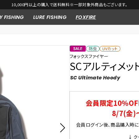
10,000円以上の購入で送料無料※一部対象外商品もございます。
Y FISHING
LURE FISHING
FOXFIRE
防虫
UVカット
フォックスファイヤー
SCアルティメット
SC Ultimate Hoody
会員限定10％OF
8/7(金)
会員ログイン後、商品購入時にク
↓ ク