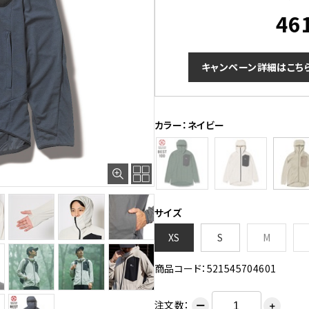
46
キャンペーン詳細はこち
カラー：ネイビー
サイズ
XS
S
M
商品コード：521545704601
注文数：
ー
＋