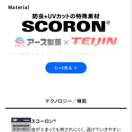
Material
アース製薬と帝人フロンティア共同開発の「スコーロン
®」。繊維に特殊な防虫加工を施すことで、フィールドの不
もっと見る
＋
快な虫から身を守る「防虫素材」です。さらにUVカット機
能も備えているので、アウトドア・アクティビティに最適。
高い洗濯耐久性で、長期間の使用も可能です。多くのフォ
ックスファイヤー製品に採用されています。
テクノロジー／機能
スコーロン®
虫がとまっても刺されにくく、逃げていきやすい