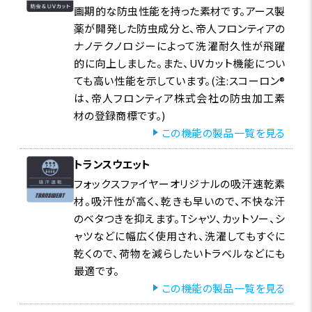
画期的な防虫性能を持った素材です。アース製
薬が開発した防虫成分と、帝人フロンティアの
ナノテクノロジーによって洗濯耐久性が飛躍
的に向上しました。また、UVカット機能につい
ても高い性能を示しています。(注:スコーロン®
は、帝人フロンティア株式会社の防虫加工素
材の登録商標です。)
この機能の製品一覧を見る
トランスウエット
フォックスファイヤーオリジナルの吸汗速乾素
材。吸汗性が高く、乾きも早いので、不快な汗
のベタつきを抑えます。Tシャツ、カットソー、シ
ャツなどに幅広く使用され、洗濯してもすぐに
生地表面にとまった不快な虫は、触角と足の先にある感
乾くので、荷物を減らしたいトラベルなどにも
覚器でスコーロン®を感知し、逃げてゆきます。
最適です。
この機能の製品一覧を見る