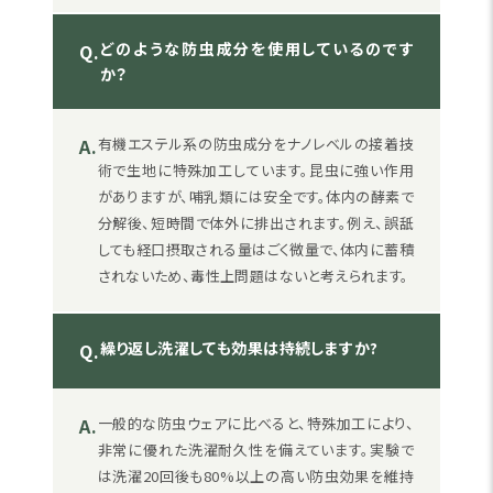
どのような防虫成分を使用しているのです
Q.
か？
A.
有機エステル系の防虫成分をナノレベルの接着技
術で生地に特殊加工しています。昆虫に強い作用
がありますが、哺乳類には安全です。体内の酵素で
分解後、短時間で体外に排出されます。例え、誤舐
しても経口摂取される量はごく微量で、体内に蓄積
されないため、毒性上問題はないと考えられます。
繰り返し洗濯しても効果は持続しますか?
Q.
A.
一般的な防虫ウェアに比べると、特殊加工により、
非常に優れた洗濯耐久性を備えています。実験で
は洗濯20回後も80%以上の高い防虫効果を維持