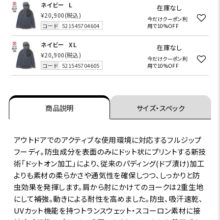
ネイビー
L
在庫なし
¥20,900
(税込)
今だけクーポン利
コード
521545704604
用で10%OFF
ネイビー
XL
在庫なし
¥20,900
(税込)
今だけクーポン利
コード
521545704605
用で10%OFF
商品説明
サイズ・スペック
アウトドアでのアクティブな使用環境に対応するフルジップ
フーディ。防虫成分を表面のみにドット状にプリントする新技
術「ドットオン加工」により、従来のパディング(ドブ漬け)加工
よりも素材の柔らかさや通気性を確保しつつ、しっかりと防
虫効果を発揮します。肩から肘にかけてのヨークは2重生地
にして補強。動きによる耐性を高めました。防虫、吸汗速乾、
UVカット機能を持つトランスウェット・スコーロン素材に接