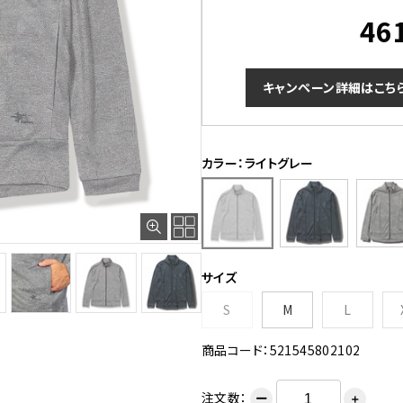
46
キャンペーン詳細はこち
カラー：ライトグレー
サイズ
S
M
L
商品コード：521545802102
注文数：
ー
＋