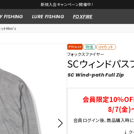
新規入会キャンペーン開催中！
Y FISHING
LURE FISHING
FOXFIRE
ットMen's
防虫
UVカット
フォックスファイヤー
SCウィンドパスフ
SC Wind-path Full Zip
会員限定10％OF
8/7(金)
会員ログイン後、商品購入時にク
↓ ク