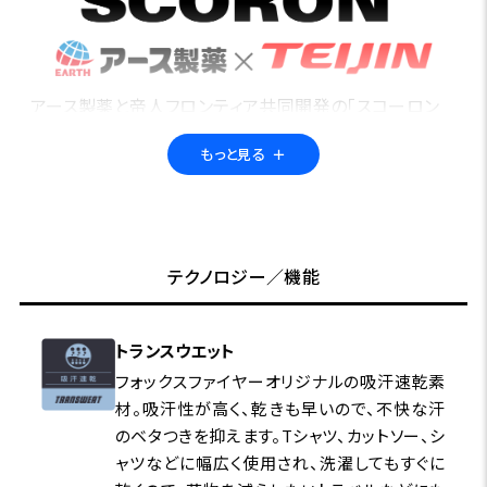
アース製薬と帝人フロンティア共同開発の「スコーロン
®」。繊維に特殊な防虫加工を施すことで、フィールドの不
もっと見る
＋
快な虫から身を守る「防虫素材」です。さらにUVカット機
能も備えているので、アウトドア・アクティビティに最適。
高い洗濯耐久性で、長期間の使用も可能です。多くのフォ
ックスファイヤー製品に採用されています。
テクノロジー／機能
トランスウエット
フォックスファイヤーオリジナルの吸汗速乾素
材。吸汗性が高く、乾きも早いので、不快な汗
のベタつきを抑えます。Tシャツ、カットソー、シ
ャツなどに幅広く使用され、洗濯してもすぐに