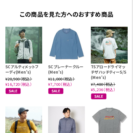
この商品を見た方へのおすすめ商品
SCアルティメットフ
SCプレーナークルー
TSアロードライマッ
ーディ(Men's)
(Men's)
チザハッチティーS/S
(Men's)
¥20,900（税込）
¥11,000（税込）
¥16,720（税込）
¥7,700（税込）
¥7,480（税込）
¥5,236（税込）
スコーロン®は、紫外線領域でのUVカット効果がありま
す。 したがって、防虫だけでなく、激しい発汗運動や強い
日差しの中での着用にも適しています。