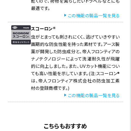
乾くので、荷物を減らしたいトラベルなどにも
最適です。
この機能の製品一覧を見る
スコーロン®
虫がとまっても刺されにくく、逃げていきやすい
画期的な防虫性能を持った素材です。アース製
薬が開発した防虫成分と、帝人フロンティアの
ナノテクノロジーによって洗濯耐久性が飛躍
的に向上しました。また、UVカット機能につい
ても高い性能を示しています。(注:スコーロン®
生地表面にとまった不快な虫は、触角と足の先にある感
は、帝人フロンティア株式会社の防虫加工素
覚器でスコーロン®を感知し、逃げてゆきます。
材の登録商標です。)
この機能の製品一覧を見る
こちらもおすすめ