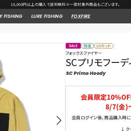
Y FISHING
LURE FISHING
FOXFIRE
防虫
UVカット
フォックスファイヤー
SCプリモフーデ
SC Primo Hoody
会員限定10％OF
8/7(金)
会員ログイン後、商品購入時にク
↓ ク