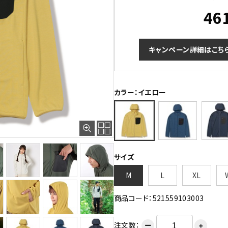
46
キャンペーン詳細はこち
カラー：イエロー
サイズ
M
L
XL
商品コード：521559103003
注文数：
ー
＋